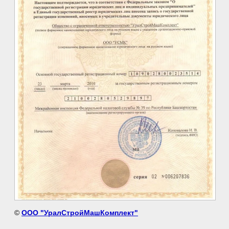
©
ООО "УралСтройМашКомплект"